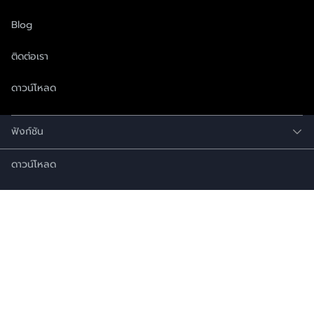
Blog
ติดต่อเรา
ดาวน์โหลด
ฟังก์ชัน
ดาวน์โหลด
161 อาคารยูนิลิเวอร์ ชั้น 7 และ 8 ถนนพระราม 9 เขตห้วยขวาง
กรุงเทพมหานคร 10310
+6683-993-7875
,
+6663-940-2280
( สำหรับสอบถามเกี่ยวกับ