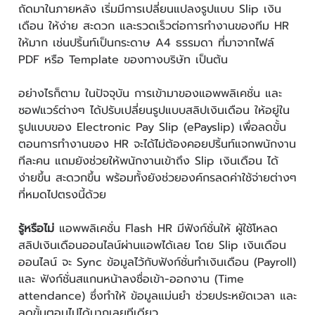
ถัดมาในภายหลัง เริ่มมีการเปลี่ยนแปลงรูปแบบ Slip เงิน
เดือน ให้ง่าย สะดวก และรวดเร็วต่อการทำงานของทีม HR
ให้มาก เช่นปริ้นท์เป็นกระดาษ A4 ธรรมดา ที่มาจากไฟล์
PDF หรือ Template ของทางบริษัท เป็นต้น
อย่างไรก็ตาม ในปัจจุบัน การเข้ามาของแอพพลิเคชั่น และ
ซอฟแวร์ต่างๆ ได้ปรับเปลี่ยนรูปแบบสลิปเงินเดือน ให้อยู่ใน
รูปแบบของ Electronic Pay Slip (ePayslip) เพื่อลดขั้น
ตอนการทำงานของ HR จะได้ไม่ต้องคอยปริ้นท์แจกพนักงาน
ทีละคน แถมยังช่วยให้พนักงานเข้าถึง Slip เงินเดือน ได้
ง่ายขึ้น สะดวกขึ้น พร้อมทั้งยังช่วยองค์กรลดค่าใช้จ่ายต่างๆ
ที่หมดไปตรงนี้ด้วย
รู้หรือไม่
แอพพลิเคชั่น Flash HR มีฟังก์ชั่นให้ ผู้ใช้โหลด
สลิปเงินเดือนออนไลน์ผ่านแอพได้เลย โดย Slip เงินเดือน
ออนไลน์ จะ Sync ข้อมูลไว้กับฟังก์ชั่นทำเงินเดือน (Payroll)
และ ฟังก์ชั่นสแกนหน้าลงชื่อเข้า-ออกงาน (Time
attendance) ซึ่งทำให้ ข้อมูลแม่นยำ ช่วยประหยัดเวลา และ
ลดขั้นตอนไปได้มากเลยทีเดียว