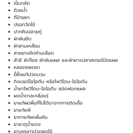
เข็มกลัด
ถ้วยน้ำ
ที่ป้ายยา
ปรอทวัดไข้
ปากคีบปลายทู่
ผ้าพันยืด
ผ้าสามเหลี่ยม
สายยางรัดห้ามเลือด
สำลี ผ้าก๊อซ ผ้าพันแผล และผ้ายางปลาสเตอร์ปิดแผล
หลอดหยดยา
ขี้ผึ้งแก้ปวดบวม
ทิงเจอร์ไอโอดีน หรือโพวิโดน-ไอโอดีน
น้ำยาโพวิโดน-ไอโอดีน ชนิดฟอกแผล
ผงน้ำตาลเกลือแร่
ยาแก้ผดผื่นที่ไม่ได้มาจากการติดเชื้อ
ยาแก้แพ้
ยาทาแก้ผดผื่นคัน
ยาธาตุน้ำแดง
ยาบรรเทาปวดลดไข้