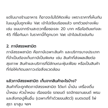
แต่ในบางร้านอาหาร ก็อาจจะไม่ได้คิดเพิ่ม เพราะราคาที่เห็นกัน
ในเมนูนั้นถูกเพิ่ม Vat เข้าไปเรียบร้อยแล้ว ยกตัวอย่างเพิ่ม
เช่น ขนมจากร้านสะดวกซื้อซองละ 20 บาท หรือไอติมแท่งละ
45 ที่ซื้อกันมา ในราคานี้ก็ถูกบวก Vat เข้าไปแล้วเช่นกัน
2. ภาษีสรรพสามิต
ภาษีสรรพสามิต คือภาษีเฉพาะสินค้า และบริการบางประเภท
ที่จำเป็นต้องเก็บภาษีเป็นพิเศษ เช่น สินค้าที่ส่งผลเสียต่อ
สุขภาพ สินค้าและบริการที่มีลักษณะฟุ่มเฟือย หรือเป็นสินค้า
ที่ก่อให้เกิดมลภาวะต่อสิ่งแวดล้อม
แล้วภาษีสรรพสามิต เก็บจากสินค้าอะไรบ้าง?
สินค้าที่จะถูกคิดภาษีสรรพสามิต ได้แก่ น้ำมัน เครื่องดื่ม
น้ำหอม หัวน้ำหอม เรือยอร์ช รถยนต์ รถจักรยานยนต์ พรม
และสิ่งทอปูพื้นอื่น (เฉพาะที่ทำด้วยขนสัตว์) แบตเตอรี่ ไพ่
สุรา ยาสูบ ฯลฯ