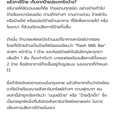
แล้วภาษีป้าย เก็บจากป้ายประเภทใดบ้าง?
อธิบายให้ชัดเจนเลยก็คือ ป้ายแทบทุกชนิด อย่างป้ายทั่วไป
ป้ายโฆษณาบิลบอร์ด ตามตึกต่างๆ ตามทางด่วน ป้ายผ้าใบ
หรือป้ายไฟ หรือแม้แต่ป้ายร้านอาหาร ที่ใช้เพื่อหารายได้ หรือ
โฆษณา ก็ล้วนต้องเสียภาษีป้ายทั้งสิ้น
ดังนั้น ถ้านายแฟลชเปิดร้านนมที่อาคารพานิชย์ปากซอย
โดยที่มีป้ายร้านเป็นป้ายไฟนีออนเขียนว่า "Flash Milk Bar"
สวยๆ หน้าร้าน 1 ป้าย และห้อยป้ายผ้าใบอันใหญ่สะดุดตา
เพิ่มอีก 1 ผืน ก็จะเท่ากับว่า นายแฟลชต้องเสียภาษีทั้งหมด
2 ป้าย ซึ่งอัตราภาษีก็จะขึ้นอยู่กับรูปแบบ และขนาดที่กำหนด
ไว้
ซึ่งถ้าใครขับรถตามถนนในกรุงเทพ แล้วสังเกตเห็นว่ามักมีคน
มาถือป้ายโฆษณาอสังหาริมทรัพย์ต่างๆ ตามฟุตบาท คน
เหล่านี้มักถูกเรียกกันว่า "มนุษย์ป้าย" หรือ “ป้ายดุ๊กดิ๊ก” ซึ่ง
เป็นกลยุทธ์หนึ่งที่บริษัทอสังหาริมทรัพย์หลายแห่ง ในการ
เลี่ยงการเสียภาษีป้ายนั่นเอง