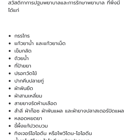
สวัสดิกาการปฐมพยาบาลและการรักษาพยาบาล ที่พึงมี
ได้แก่
กรรไกร
แก้วยาน้ำ และแก้วยาเม็ด
เข็มกลัด
ถ้วยน้ำ
ที่ป้ายยา
ปรอทวัดไข้
ปากคีบปลายทู่
ผ้าพันยืด
ผ้าสามเหลี่ยม
สายยางรัดห้ามเลือด
สำลี ผ้าก๊อซ ผ้าพันแผล และผ้ายางปลาสเตอร์ปิดแผล
หลอดหยดยา
ขี้ผึ้งแก้ปวดบวม
ทิงเจอร์ไอโอดีน หรือโพวิโดน-ไอโอดีน