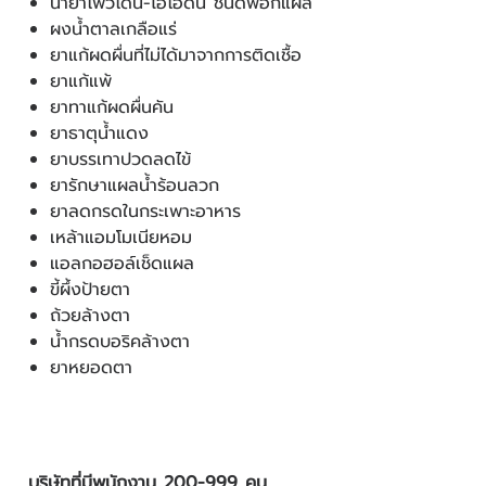
น้ำยาโพวิโดน-ไอโอดีน ชนิดฟอกแผล
ผงน้ำตาลเกลือแร่
ยาแก้ผดผื่นที่ไม่ได้มาจากการติดเชื้อ
ยาแก้แพ้
ยาทาแก้ผดผื่นคัน
ยาธาตุน้ำแดง
ยาบรรเทาปวดลดไข้
ยารักษาแผลน้ำร้อนลวก
ยาลดกรดในกระเพาะอาหาร
เหล้าแอมโมเนียหอม
แอลกอฮอล์เช็ดแผล
ขี้ผึ้งป้ายตา
ถ้วยล้างตา
น้ำกรดบอริคล้างตา
ยาหยอดตา
บริษัทที่มีพนักงาน 200-999 คน