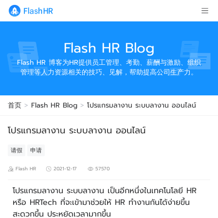
Flash HR Blog
Flash HR 博客为HR提供员工管理、考勤、薪酬与激励、组织
管理等人力资源相关的技巧、见解，帮助提高公司生产力。
首页
>
Flash HR Blog
>
โปรแกรมลางาน ระบบลางาน ออนไลน์
โปรแกรมลางาน ระบบลางาน ออนไลน์
请假
申请
Flash HR
2021-12-17
57570
โปรแกรมลางาน ระบบลางาน เป็นอีกหนึ่งในเทคโนโลยี HR
หรือ HRTech ที่จะเข้ามาช่วยให้ HR ทำงานกันได้ง่ายขึ้น
สะดวกขึ้น ประหยัดเวลามากขึ้น