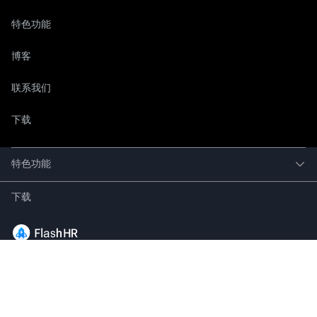
特色功能
博客
联系我们
下载
特色功能
下载
161 Unilever House Building, Rama 9 Road, 7th and 8th
Floor, Huai Khwang Subdistrict, Huai Khwang District,
Bangkok 10310